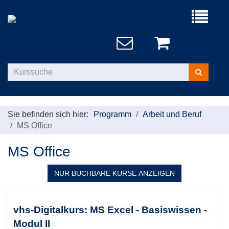
Menü
aufklappe
Kurse
suchen
Sie befinden sich hier:
Programm
Arbeit und Beruf
MS Office
MS Office
NUR BUCHBARE
KURSE ANZEIGEN
Kursübersicht.
Tabellenüberschriften
vhs-Digitalkurs: MS Excel - Basiswissen -
können
Modul II
sortiert