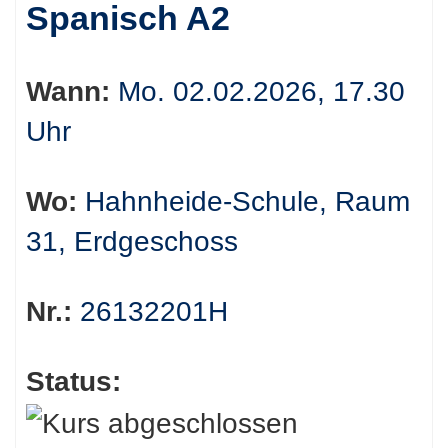
Spanisch A2
Tabellenüberschriften
können
Wann:
Mo. 02.02.2026, 17.30
sortiert
Uhr
werden.
Wo:
Hahnheide-Schule, Raum
31, Erdgeschoss
Nr.:
26132201H
Status: