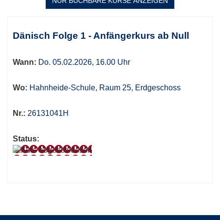
NUR BUCHBARE
KURSE ANZEIGEN
Kursübersicht.
Tabellenüberschriften
Dänisch Folge 1 - Anfängerkurs ab Null
können
sortiert
Wann:
Do. 05.02.2026, 16.00 Uhr
werden.
Wo:
Hahnheide-Schule, Raum 25, Erdgeschoss
Nr.:
26131041H
Status: