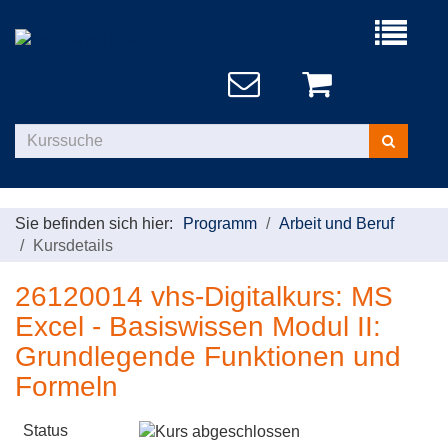
Menü
aufklappe
Kurse
suchen
Sie befinden sich hier:
Programm
Arbeit und Beruf
Kursdetails
26120014 vhs-Digitalkurs: MS
Excel - Basiswissen Modul II:
Grundlegende Funktionen und
Formeln
Status