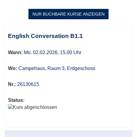
NUR BUCHBARE
KURSE ANZEIGEN
Kursübersicht.
Tabellenüberschriften
English Conversation B1.1
können
sortiert
Wann:
Mo. 02.02.2026, 15.00 Uhr
werden.
Wo:
Campehaus, Raum 3, Erdgeschoss
Nr.:
26130615
Status: